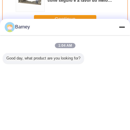
cone seguro e a favor do meio
ambiente do dobro da indústria
de gêneros alimentícios
Continue
Barney
Máquina de secagem de vácuo
Mais
1:04 AM
Good day, what product are you looking for?
 giratório
Máquina de
Secador cônico
Máquina de
Máqui
nizado
secagem
para o calor -
secagem giratória
secagem 
na redução
automatizada
produto sensível
do vácuo do
durável 
custos
personalizada do
do vácuo do
estábulo
da bateri
lizado do
vácuo da
dobro de
compacto
e a favor
o cone do
resistência da
poupança de
personalizado e
ambie
Mude a língua
érmico do
explosão para pó
energia da boa
do cone dobro
Indus
 para o pó
de secagem/de
qualidade
seguro da
gên
Portuguese
mistura
operação
alimen
Casa
|
Sobre nós
|
Contacte-nos
|
Mapa do Site
|
Privacy Policy