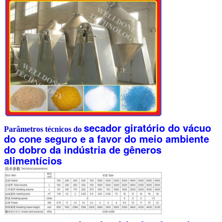
secador giratório do vácuo
Parâmetros técnicos do
do cone seguro e a favor do meio ambiente
do dobro da indústria de gêneros
alimentícios