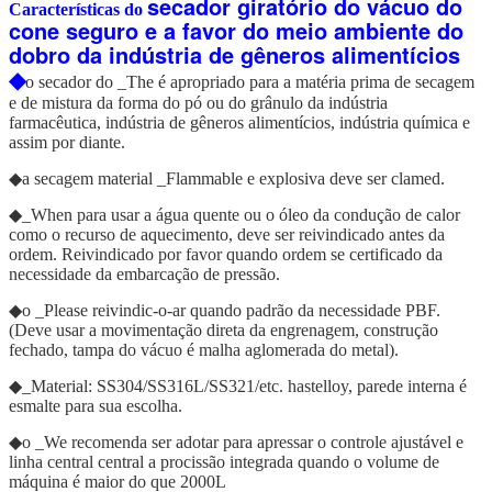
secador giratório do vácuo do
Características do
cone seguro e a favor do meio ambiente do
dobro da indústria de gêneros alimentícios
◆
o secador do _The é apropriado para a matéria prima de secagem
e de mistura da forma do pó ou do grânulo da indústria
farmacêutica, indústria de gêneros alimentícios, indústria química e
assim por diante.
◆a secagem material _Flammable e explosiva deve ser clamed.
◆_When para usar a água quente ou o óleo da condução de calor
como o recurso de aquecimento, deve ser reivindicado antes da
ordem. Reivindicado por favor quando ordem se certificado da
necessidade da embarcação de pressão.
◆o _Please reivindic-o-ar quando padrão da necessidade PBF.
(Deve usar a movimentação direta da engrenagem, construção
fechado, tampa do vácuo é malha aglomerada do metal).
◆_Material: SS304/SS316L/SS321/etc. hastelloy, parede interna é
esmalte para sua escolha.
◆o _We recomenda ser adotar para apressar o controle ajustável e
linha central central a procissão integrada quando o volume de
máquina é maior do que 2000L