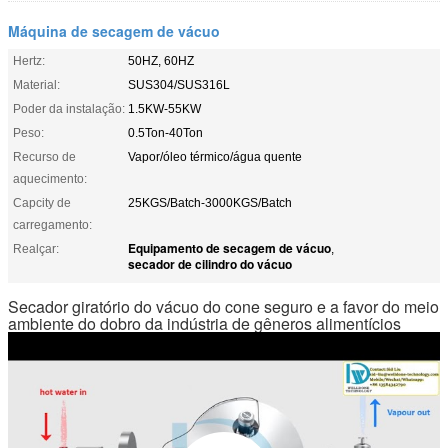
Máquina de secagem de vácuo
Hertz:
50HZ, 60HZ
Material:
SUS304/SUS316L
Poder da instalação:
1.5KW-55KW
Peso:
0.5Ton-40Ton
Recurso de
Vapor/óleo térmico/água quente
aquecimento:
Capcity de
25KGS/Batch-3000KGS/Batch
carregamento:
Equipamento de secagem de vácuo
Realçar:
,
secador de cilindro do vácuo
Secador giratório do vácuo do cone seguro e a favor do meio
ambiente do dobro da indústria de gêneros alimentícios