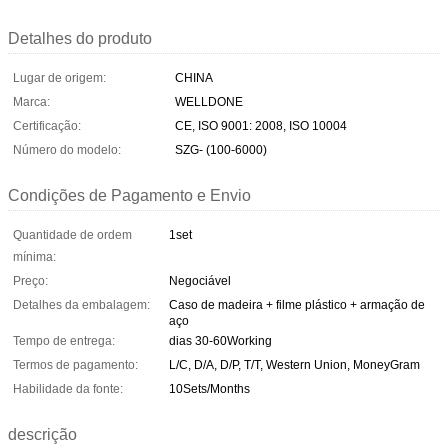
Detalhes do produto
Lugar de origem:
CHINA
Marca:
WELLDONE
Certificação:
CE, ISO 9001: 2008, ISO 10004
Número do modelo:
SZG- (100-6000)
Condições de Pagamento e Envio
Quantidade de ordem
1set
mínima:
Preço:
Negociável
Detalhes da embalagem:
Caso de madeira + filme plástico + armação de
aço
Tempo de entrega:
dias 30-60Working
Termos de pagamento:
L/C, D/A, D/P, T/T, Western Union, MoneyGram
Habilidade da fonte:
10Sets/Months
descrição