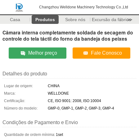
Changzhou Welldone Machinery Technology Co.,Ltd
Casa
Produtos
Sobre nós
Excursão da fábrica
>>
Câmara interna completamente soldada de secagem do
controle do tela táctil do forno da bandeja dos peixes
Melhor preço
Fale Conosco
Detalhes do produto
Lugar de origem:
CHINA
Marca:
WELLDONE
Certificação:
CE, ISO 9001: 2008, ISO 10004
Número do modelo:
GMP-0, GMP-1, GMP-2, GMP-3, GMP-4
Condições de Pagamento e Envio
Quantidade de ordem mínima:
1set