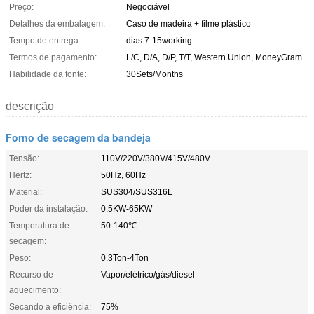
Preço:
Negociável
Detalhes da embalagem:
Caso de madeira + filme plástico
Tempo de entrega:
dias 7-15working
Termos de pagamento:
L/C, D/A, D/P, T/T, Western Union, MoneyGram
Habilidade da fonte:
30Sets/Months
descrição
Forno de secagem da bandeja
Tensão:
110V/220V/380V/415V/480V
Hertz:
50Hz, 60Hz
Material:
SUS304/SUS316L
Poder da instalação:
0.5KW-65KW
Temperatura de
50-140℃
secagem:
Peso:
0.3Ton-4Ton
Recurso de
Vapor/elétrico/gás/diesel
aquecimento:
Secando a eficiência:
75%