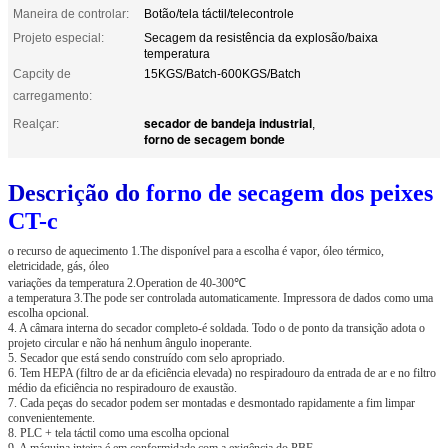
Maneira de controlar:
Botão/tela táctil/telecontrole
Projeto especial:
Secagem da resistência da explosão/baixa
temperatura
Capcity de
15KGS/Batch-600KGS/Batch
carregamento:
secador de bandeja industrial
Realçar:
,
forno de secagem bonde
Descrição do
forno de secagem dos peixes
CT-c
o recurso de aquecimento 1.The disponível para a escolha é vapor, óleo térmico,
eletricidade, gás, óleo
variações da temperatura 2.Operation de 40-300℃
a temperatura 3.The pode ser controlada automaticamente. Impressora de dados como uma
escolha opcional.
4. A câmara interna do secador completo-é soldada. Todo o de ponto da transição adota o
projeto circular e não há nenhum ângulo inoperante.
5. Secador que está sendo construído com selo apropriado.
6. Tem HEPA (filtro de ar da eficiência elevada) no respiradouro da entrada de ar e no filtro
médio da eficiência no respiradouro de exaustão.
7. Cada peças do secador podem ser montadas e desmontado rapidamente a fim limpar
convenientemente.
8. PLC + tela táctil como uma escolha opcional
9. A máquina inteira é em conformidade com a exigência do PBF